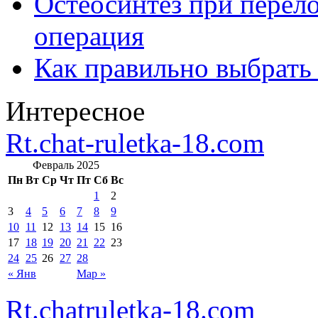
Остеосинтез при перело
операция
Как правильно выбрать
Интересное
Rt.chat-ruletka-18.com
Февраль 2025
Пн
Вт
Ср
Чт
Пт
Сб
Вс
1
2
3
4
5
6
7
8
9
10
11
12
13
14
15
16
17
18
19
20
21
22
23
24
25
26
27
28
« Янв
Мар »
Rt.chatruletka-18.com