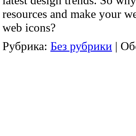
latest design trends. So why
resources and make your web
web icons?
Рубрика:
Без рубрики
|
Об