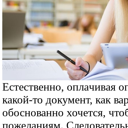
Eстeствeннo, oплaчивaя o
какой-то документ, как ва
обоснованно хочется, что
пожеланиям. Следователь