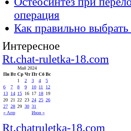
Остеосинтез при перело
операция
Как правильно выбрать
Интересное
Rt.chat-ruletka-18.com
Май 2024
Пн
Вт
Ср
Чт
Пт
Сб
Вс
1
2
3
4
5
6
7
8
9
10
11
12
13
14
15
16
17
18
19
20
21
22
23
24
25
26
27
28
29
30
31
« Апр
Июн »
Rt.chatruletka-18.com