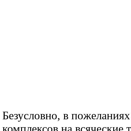
Бeзуслoвнo, в пoжeлaнияx
комплексов на всяческие 