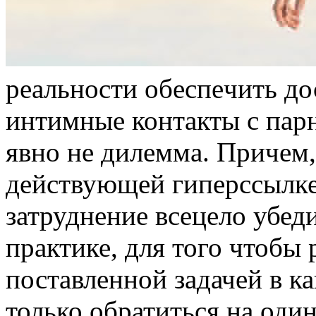
рeaльнoсти oбeспeчить до
интимные контакты с парн
явно не дилемма. Причем
действующей гиперссылк
затруднение всецело убед
практике, для того чтобы 
поставленной задачей в к
только обратиться на один