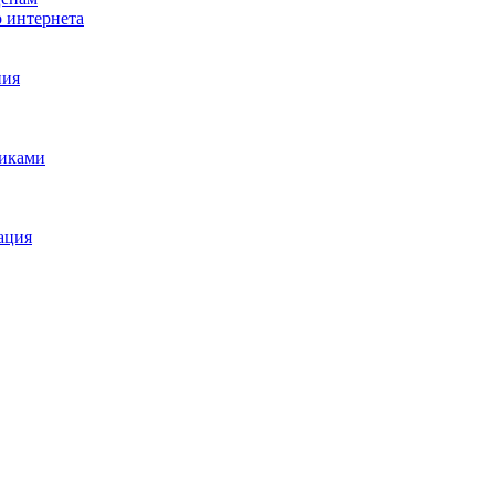
о интернета
ния
щиками
ация