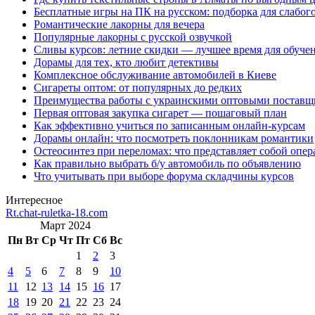
Бесплатные игры на ПК на русском: подборка для слабог
Романтические лакорны для вечера
Популярные лакорны с русской озвучкой
Сливы курсов: летние скидки — лучшее время для обуче
Дорамы для тех, кто любит детективы
Комплексное обслуживание автомобилей в Киеве
Сигареты оптом: от популярных до редких
Преимущества работы с украинскими оптовыми постав
Первая оптовая закупка сигарет — пошаговый план
Как эффективно учиться по записанным онлайн-курсам
Дорамы онлайн: что посмотреть поклонникам романтики
Остеосинтез при переломах: что представляет собой опер
Как правильно выбрать б/у автомобиль по объявлению
Что учитывать при выборе форума складчины курсов
Интересное
Rt.chat-ruletka-18.com
Март 2024
Пн
Вт
Ср
Чт
Пт
Сб
Вс
1
2
3
4
5
6
7
8
9
10
11
12
13
14
15
16
17
18
19
20
21
22
23
24