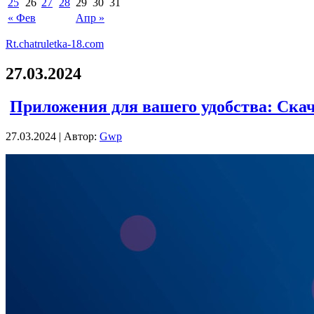
25
26
27
28
29
30
31
« Фев
Апр »
Rt.chatruletka-18.com
27.03.2024
Приложения для вашего удобства: Ска
27.03.2024 | Автор:
Gwp