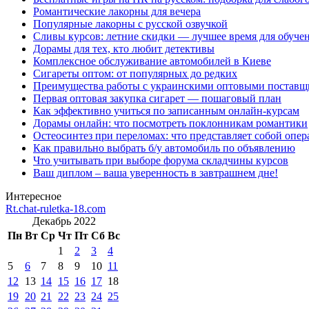
Романтические лакорны для вечера
Популярные лакорны с русской озвучкой
Сливы курсов: летние скидки — лучшее время для обуче
Дорамы для тех, кто любит детективы
Комплексное обслуживание автомобилей в Киеве
Сигареты оптом: от популярных до редких
Преимущества работы с украинскими оптовыми постав
Первая оптовая закупка сигарет — пошаговый план
Как эффективно учиться по записанным онлайн-курсам
Дорамы онлайн: что посмотреть поклонникам романтики
Остеосинтез при переломах: что представляет собой опер
Как правильно выбрать б/у автомобиль по объявлению
Что учитывать при выборе форума складчины курсов
Ваш диплом – ваша уверенность в завтрашнем дне!
Интересное
Rt.chat-ruletka-18.com
Декабрь 2022
Пн
Вт
Ср
Чт
Пт
Сб
Вс
1
2
3
4
5
6
7
8
9
10
11
12
13
14
15
16
17
18
19
20
21
22
23
24
25